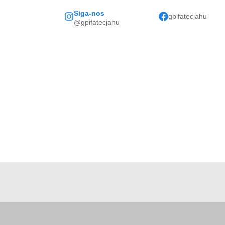
Siga-nos
gpifatecjahu
@gpifatecjahu