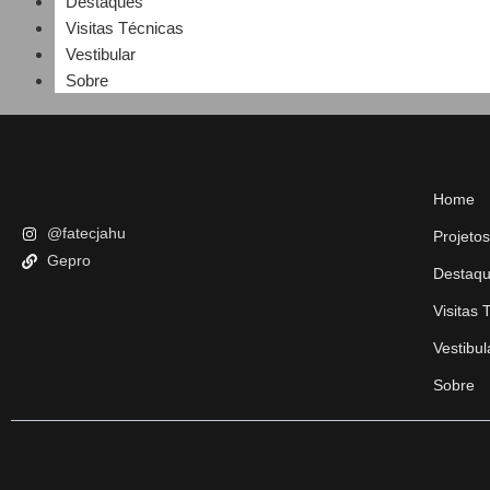
Destaques
Visitas Técnicas
Vestibular
Sobre
Home
@fatecjahu
Projetos
Gepro
Destaq
Visitas 
Vestibul
Sobre