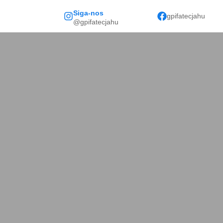
Siga-nos
gpifatecjahu
@gpifatecjahu